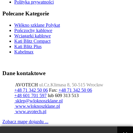
Polityka prywatności
Polecane Kategorie
Włókno szklane Polykat
Pończochy kablowe
Wciągarki kablowe
Kati Blitz Compact
Kati Blitz Plus
Kabelmax
Dane kontaktowe
AVOTECH
ul.Cz.Klimasa 8, 50-515 Wrocław
+48 71 342 50 06
Fax:
+48 71 342 50 06
+48 601 701 597
lub 609 313 513
www.wloknoszklane.pl
www.avotech.pl
Zobacz mapę dojazdu ...