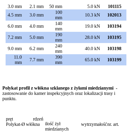
3.0 mm
2.1 mm
50 mm
5.0 kN
101115
100
4.5 mm
3.0 mm
10.3 kN
102013
mm
140
6.0 mm
4.0 mm
19.0 kN
103194
mm
190
7.2 mm
5.0 mm
28.0 kN
103195
mm
240
9.0 mm
6.2 mm
40.0 kN
103198
mm
11.0
390
7.7 mm
65.0 kN
103199
mm
mm
Polykat profil z włókna szklanego z żyłami miedzianymi -
zastosowanie do kamer inspekcyjnych oraz lokalizacji trasy i
punktu.
pręt
rdzeń
ilość żył
Polykat-Ø
włókna
wytrzymałość
nr. art.
miedzianych