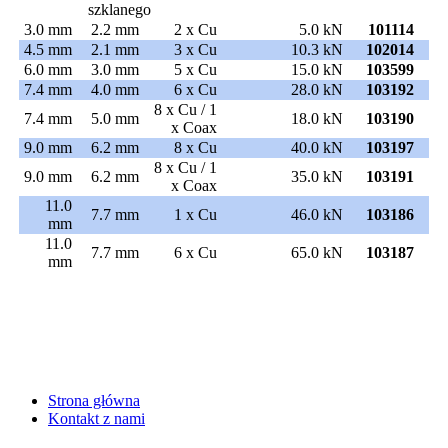
szklanego
3.0 mm
2.2 mm
2 x Cu
5.0 kN
101114
4.5 mm
2.1 mm
3 x Cu
10.3 kN
102014
6.0 mm
3.0 mm
5 x Cu
15.0 kN
103599
7.4 mm
4.0 mm
6 x Cu
28.0 kN
103192
8 x Cu / 1
7.4 mm
5.0 mm
18.0 kN
103190
x Coax
9.0 mm
6.2 mm
8 x Cu
40.0 kN
103197
8 x Cu / 1
9.0 mm
6.2 mm
35.0 kN
103191
x Coax
11.0
7.7 mm
1 x Cu
46.0 kN
103186
mm
11.0
7.7 mm
6 x Cu
65.0 kN
103187
mm
Strona główna
Kontakt z nami