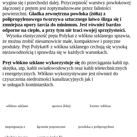
wygina się i przechodzi dalej. Przyczepność warstwy powłokowej
złączonej z prętem jest zoptymalizowane przez falistości
powierzchni.
Gładka zewnętrzna powłoka (żółta) z
polipropylenowego tworzywa sztucznego łatwo ślizga się i
zmniejsza opory tarcia do minimum. Jest również bardzo
odporne na ciepło, a przy tym nie traci swojej sprzężystości.
Wysoka elastyczność pręta Polykat z włókna szklanego sprawia,
że można zrobić niesamowicie małe, kompaktowe i poręczne
produkty. Pręt Polykat® z włókna szklanego cechują się wysoką
niezawodnością i sprawdza się w każdych warunkach.
Pręt włókno szklane wykorzystuje się
do przeciągania kabli np.
skrętka, utp, kabli swiatłowodowych oraz kabli teletechnicznych
i energetycznych. Włókno wykorzystywane jest również do
czyszczenia niedrożności kanalizacyjnych jak i
w usługach kominiarskich.
włókno szklane spoiwo (klej) koniec włókna
impregnacja z łączenie poprzeczne powłoka z polipropylenu