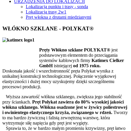
URZĄDZENIA DO LOKALIZACJI
Lokalizacja punktu i trasy - sonda
Lokalizacja trasy 2w1
Pręt włokna z drutami miedzianymi
WŁÓKNO SZKLANE - POLYKAT®
Pręty Włókno szklane POLYKAT®
jest
podstawowym elementem do przeciągania
systemów kablowych firmy
Katimex Cielker
GmbH
istniejącej
od 1975 roku.
Doskonała jakość i wszechstronność pręta Polykat wynika z
unikalnej konstrukcji technologicznej. Połączenie wyjątkowej
elastyczności i dużej mocy uzyskujemy dzięki szczególnemu
procesowi produkcji.
Wyższa zawartość włókna szklanego, zwiększa jego stabilność
przy ściankach.
Pręt Polykat zawiera do 80% wysokiej jakości
włókna szklanego. Włókna osadzone jest w żywicy poliestrowej
i owinientego elastycznego krzyża, związanego w rdzeń.
Tworzy
to ma bardzo żywiczną i falistą zewnętrzną warstwę, która
wytrzymuje siłę napięcia gdy pręt jest wygięty.
Sprawia to, że w bardzo małym promieniu krzywizny, pręt łatwo