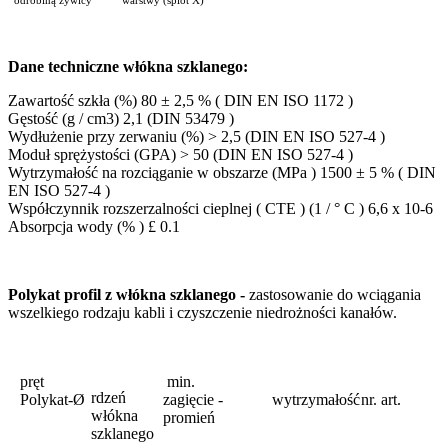
odrobiną żywicy warstwy (splot X)
Dane techniczne włókna szklanego:
Zawartość szkła (%) 80 ± 2,5 % ( DIN EN ISO 1172 )
Gęstość (g / cm3) 2,1 (DIN 53479 )
Wydłużenie przy zerwaniu (%) > 2,5 (DIN EN ISO 527-4 )
Moduł sprężystości (GPA) > 50 (DIN EN ISO 527-4 )
Wytrzymałość na rozciąganie w obszarze (MPa ) 1500 ± 5 % ( DIN
EN ISO 527-4 )
Współczynnik rozszerzalności cieplnej ( CTE ) (1 / ° C ) 6,6 x 10-6
Absorpcja wody (% ) £ 0.1
Polykat profil z włókna szklanego -
zastosowanie do wciągania
wszelkiego rodzaju kabli i czyszczenie niedrożności kanałów.
pręt
min.
rdzeń
Polykat-Ø
zagięcie -
wytrzymałość
nr. art.
włókna
promień
szklanego