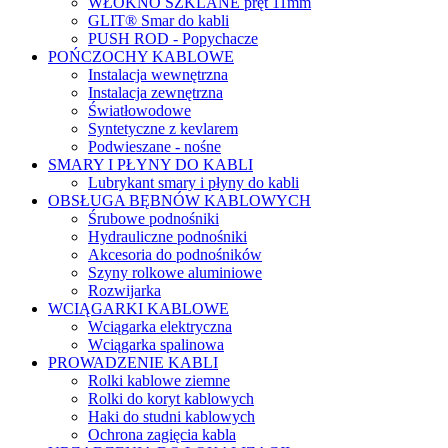
WŁÓKNO SZKLANE pręt 11mm
GLIT® Smar do kabli
PUSH ROD - Popychacze
POŃCZOCHY KABLOWE
Instalacja wewnętrzna
Instalacja zewnętrzna
Światłowodowe
Syntetyczne z kevlarem
Podwieszane - nośne
SMARY I PŁYNY DO KABLI
Lubrykant smary i płyny do kabli
OBSŁUGA BĘBNÓW KABLOWYCH
Śrubowe podnośniki
Hydrauliczne podnośniki
Akcesoria do podnośników
Szyny rolkowe aluminiowe
Rozwijarka
WCIĄGARKI KABLOWE
Wciągarka elektryczna
Wciągarka spalinowa
PROWADZENIE KABLI
Rolki kablowe ziemne
Rolki do koryt kablowych
Haki do studni kablowych
Ochrona zagięcia kabla