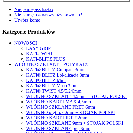
Nie pamiętasz hasła?
Nie pamiętasz nazwy użytkownika?
Utwórz konto
Kategorie Produktów
NOWOŚCI
EASY-GRIP
KATI-TWIST
KATI-BLITZ PLUS
WŁÓKNO SZKLANE - POLYKAT®
KATI® BLITZ Compact 3mm
KATI® BLITZ Lokalizacja 3mm
KATI® BLITZ Mini
KATI® BLITZ Vario 3mm
KATI® TWIST 4,5/5,2/6mm
WŁÓKNO SZKLANE 4.5mm + STOJAK POLSKI
WŁÓKNO KABELMAX 4,5mm
WŁÓKNO SZKLANE PRET 6mm
WŁÓKNO pręt fi.7.2mm + STOJAK POLSKI
WŁÓKNO KABELJET 7,2mm
WŁÓKNO SZKLANE 9mm + STOJAK POLSKI
WŁÓKNO SZKLANE pręt 9mm