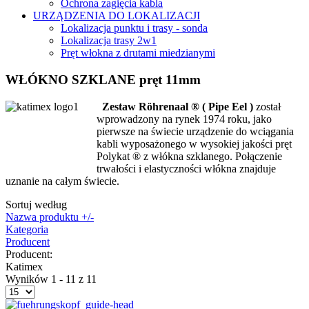
Ochrona zagięcia kabla
URZĄDZENIA DO LOKALIZACJI
Lokalizacja punktu i trasy - sonda
Lokalizacja trasy 2w1
Pręt włokna z drutami miedzianymi
WŁÓKNO SZKLANE pręt 11mm
Zestaw
Röhrenaal ® ( Pipe Eel )
został
wprowadzony na rynek 1974 roku, jako
pierwsze na świecie urządzenie do wciągania
kabli wyposażonego w wysokiej jakości pręt
Polykat ® z włókna szklanego
. Połączenie
trwałości i elastyczności włókna znajduje
uznanie na całym świecie.
Sortuj według
Nazwa produktu +/-
Kategoria
Producent
Producent:
Katimex
Wyników 1 - 11 z 11