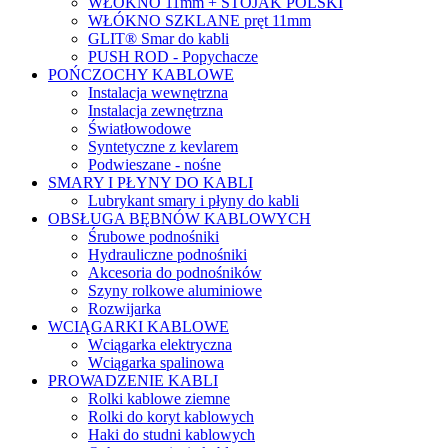
WŁÓKNO 11mm + STOJAK POLSKI
WŁÓKNO SZKLANE pręt 11mm
GLIT® Smar do kabli
PUSH ROD - Popychacze
POŃCZOCHY KABLOWE
Instalacja wewnętrzna
Instalacja zewnętrzna
Światłowodowe
Syntetyczne z kevlarem
Podwieszane - nośne
SMARY I PŁYNY DO KABLI
Lubrykant smary i płyny do kabli
OBSŁUGA BĘBNÓW KABLOWYCH
Śrubowe podnośniki
Hydrauliczne podnośniki
Akcesoria do podnośników
Szyny rolkowe aluminiowe
Rozwijarka
WCIĄGARKI KABLOWE
Wciągarka elektryczna
Wciągarka spalinowa
PROWADZENIE KABLI
Rolki kablowe ziemne
Rolki do koryt kablowych
Haki do studni kablowych