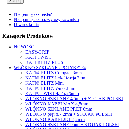
Nie pamiętasz hasła?
Nie pamiętasz nazwy użytkownika?
Utwórz konto
Kategorie Produktów
NOWOŚCI
EASY-GRIP
KATI-TWIST
KATI-BLITZ PLUS
WŁÓKNO SZKLANE - POLYKAT®
KATI® BLITZ Compact 3mm
KATI® BLITZ Lokalizacja 3mm
KATI® BLITZ Mini
KATI® BLITZ Vario 3mm
KATI® TWIST 4,5/5,2/6mm
WŁÓKNO SZKLANE 4.5mm + STOJAK POLSKI
WŁÓKNO KABELMAX 4,5mm
WŁÓKNO SZKLANE PRET 6mm
WŁÓKNO pręt fi.7.2mm + STOJAK POLSKI
WŁÓKNO KABELJET 7,2mm
WŁÓKNO SZKLANE 9mm + STOJAK POLSKI