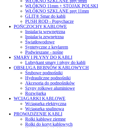
WŁÓKNO SZKLANE pręt 9mm
WŁÓKNO 11mm + STOJAK POLSKI
WŁÓKNO SZKLANE pręt 11mm
GLIT® Smar do kabli
PUSH ROD - Popychacze
POŃCZOCHY KABLOWE
Instalacja wewnętrzna
Instalacja zewnętrzna
Światłowodowe
Syntetyczne z kevlarem
Podwieszane - nośne
SMARY I PŁYNY DO KABLI
Lubrykant smary i płyny do kabli
OBSŁUGA BĘBNÓW KABLOWYCH
Śrubowe podnośniki
Hydrauliczne podnośniki
Akcesoria do podnośników
Szyny rolkowe aluminiowe
Rozwijarka
WCIĄGARKI KABLOWE
Wciągarka elektryczna
Wciągarka spalinowa
PROWADZENIE KABLI
Rolki kablowe ziemne
Rolki do koryt kablowych