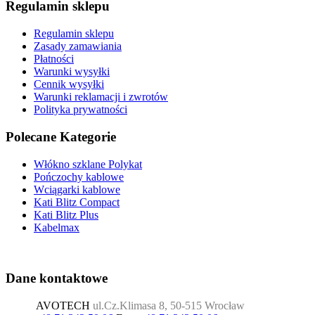
Regulamin sklepu
Regulamin sklepu
Zasady zamawiania
Płatności
Warunki wysyłki
Cennik wysyłki
Warunki reklamacji i zwrotów
Polityka prywatności
Polecane Kategorie
Włókno szklane Polykat
Pończochy kablowe
Wciągarki kablowe
Kati Blitz Compact
Kati Blitz Plus
Kabelmax
Dane kontaktowe
AVOTECH
ul.Cz.Klimasa 8, 50-515 Wrocław