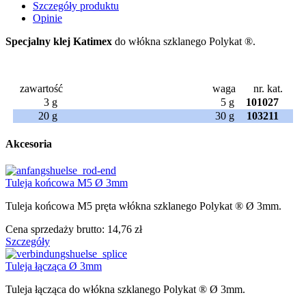
Szczegóły produktu
Opinie
Specjalny klej Katimex
do włókna szklanego
Polykat
®.
zawartość
waga
nr. kat.
3 g
5 g
101027
20 g
30 g
103211
Akcesoria
Tuleja końcowa M5 Ø 3mm
Tuleja końcowa M5 pręta włókna szklanego Polykat ® Ø 3mm.
Cena sprzedaży brutto:
14,76 zł
Szczegóły
Tuleja łącząca Ø 3mm
Tuleja łącząca do włókna szklanego Polykat ® Ø 3mm.